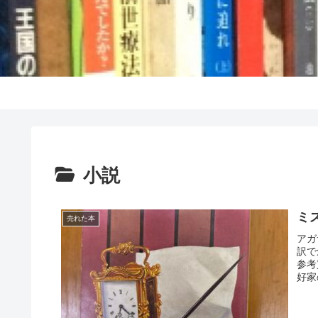
小説
ミ
売れた本
アガ
訳で
参考
好家