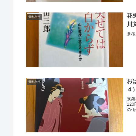
花
売れた本
川
参考
お
売れた本
４
泉鏡
12
の価