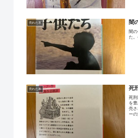
闇
売れた本
闇の
た。
死
売れた本
死刑
を豊
売さ
ーの
す。