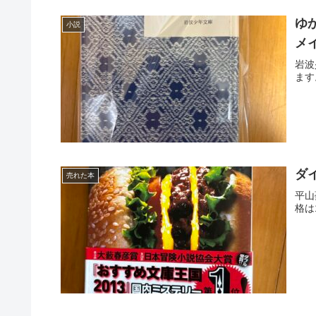
ゆ
小説
メ
岩波
ます
ダ
売れた本
平山
格は