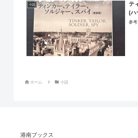
テ
小説
(
参考
ホーム
小説
港南ブックス