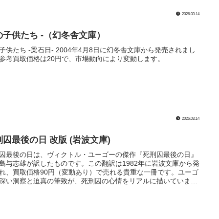
2026.03.14
の子供たち -（幻冬舎文庫）
子供たち -梁石日- 2004年4月8日に幻冬舎文庫から発売されまし
参考買取価格は20円で、市場動向により変動します。
2026.03.14
刑囚最後の日 改版 (岩波文庫)
囚最後の日は、ヴィクトル・ユーゴーの傑作『死刑囚最後の日』
島与志雄が訳したものです。この翻訳は1982年に岩波文庫から発
れ、買取価格90円（変動あり）で売れる貴重な一冊です。ユーゴ
深い洞察と迫真の筆致が、死刑囚の心情をリアルに描いていま