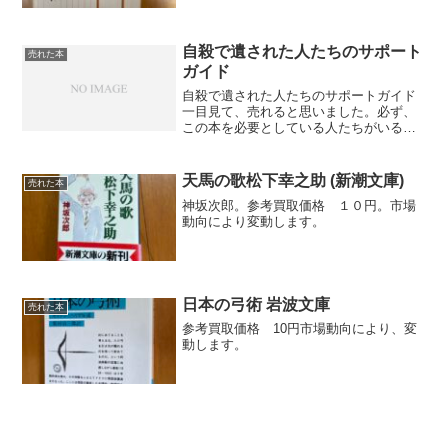
自殺で遺された人たちのサポート
売れた本
ガイド
自殺で遺された人たちのサポートガイド
一目見て、売れると思いました。必ず、
この本を必要としている人たちがいると
いう確信です。自殺は、当人は、つらか
ったことは、いうまでもありません。し
かし、遺されたものも、深く傷つくこと
天馬の歌松下幸之助 (新潮文庫)
売れた本
はいうまでもありません。...
神坂次郎。参考買取価格 １０円。市場
動向により変動します。
日本の弓術 岩波文庫
売れた本
参考買取価格 10円市場動向により、変
動します。