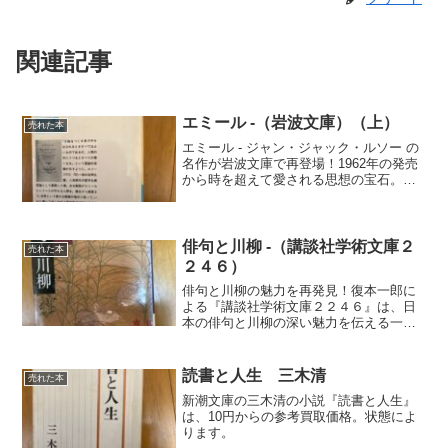
関連記事
エミール -（岩波文庫）（上）
売れた本
エミール - ジャン・ジャック・ルソー の
名作が岩波文庫で再登場！1962年の発売
から時を超えて愛される思想の宝石。状
態による参考買取価格10円。状態により
変動します。
俳句と川柳 -（講談社学術文庫２
売れた本
２４６）
俳句と川柳の魅力を再発見！復本一郎に
よる『講談社学術文庫２２４６』は、日
本の俳句と川柳の深い魅力を伝える一冊
です。2014年7月14日に発売されたこの
本は、俳句と川柳の新たな解釈を提案
し、多くの読者に愛されています。参考
読書と人生 三木清
売れた本
買取価格は70円で、市場動向により変動
新潮文庫の三木清の小説『読書と人生』
します。
は、10円からの参考買取価格。状態によ
ります。