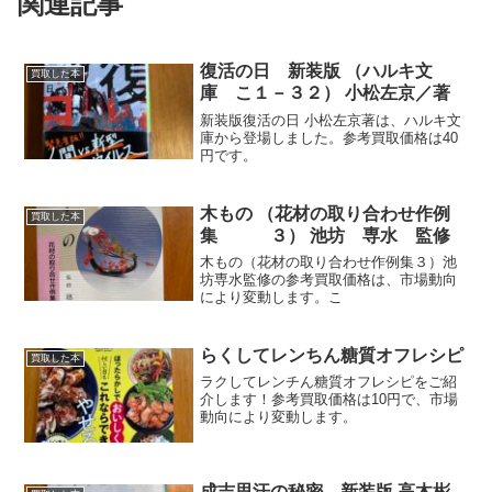
関連記事
復活の日 新装版 （ハルキ文
買取した本
庫 こ１－３２） 小松左京／著
新装版復活の日 小松左京著は、ハルキ文
庫から登場しました。参考買取価格は40
円です。
木もの （花材の取り合わせ作例
買取した本
集 ３） 池坊 専水 監修
木もの（花材の取り合わせ作例集３）池
坊専水監修の参考買取価格は、市場動向
により変動します。こ
らくしてレンちん糖質オフレシピ
買取した本
ラクしてレンチん糖質オフレシピをご紹
介します！参考買取価格は10円で、市場
動向により変動します。
成吉思汗の秘密 新装版 高木彬