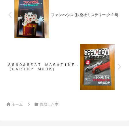
ファンハウス (扶桑社ミステリー ク 1-8)
Ｓ６６０＆ＢＥＡＴ ＭＡＧＡＺＩＮＥ -
（ＣＡＲＴＯＰ ＭＯＯＫ）
ホーム
買取した本