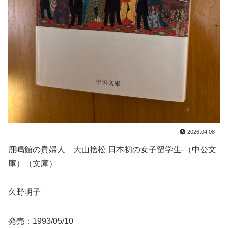
2026.04.08
鹿鳴館の貴婦人 大山捨松 日本初の女子留学生-（中公文
庫）（文庫）
久野明子
発売：1993/05/10