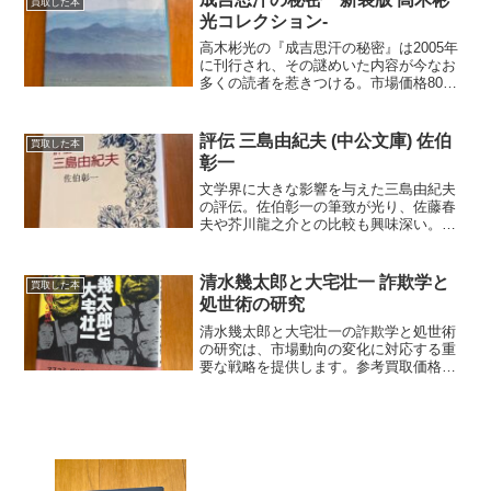
買取した本
光コレクション-
高木彬光の『成吉思汗の秘密』は2005年
に刊行され、その謎めいた内容が今なお
多くの読者を惹きつける。市場価格80円
は変動に注意。
評伝 三島由紀夫 (中公文庫) 佐伯
買取した本
彰一
文学界に大きな影響を与えた三島由紀夫
の評伝。佐伯彰一の筆致が光り、佐藤春
夫や芥川龍之介との比較も興味深い。参
考買取価格は20円で、変動します。
清水幾太郎と大宅壮一 詐欺学と
買取した本
処世術の研究
清水幾太郎と大宅壮一の詐欺学と処世術
の研究は、市場動向の変化に対応する重
要な戦略を提供します。参考買取価格は
20円で、この価格は、市場変動により変
わります。