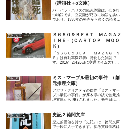
（講談社＋α文庫）
バーバラ・ハリスの臨死体験は、心を打
つ物語です。立花隆が巧みに物語を紡い
でおり、1998年の発売から多くの読者を
魅了しています。参考買取価格は10円で
す。
Ｓ６６０＆ＢＥＡＴ ＭＡＧＡＺ
買取した本
ＩＮＥ -（ＣＡＲＴＯＰ ＭＯＯ
Ｋ）
『Ｓ６６０＆ＢＥＡＴ ＭＡＺＡＧＩＮ
Ｅ』は自動車愛好者に特化した雑誌で
す。2016年2月26日に交通タイムス社か
ら発売されました。参考買取価格は130円
で、価格は市場動向により変動します。
ミス・マープル最初の事件 -（創
売れた本
元推理文庫）
アガサ・クリスティの傑作『ミス・マー
プル最初の事件』が厚木淳の訳で創元推
理文庫から刊行されました。発売日は
2007年4月27日で、参考買取価格は20円
です。状態による変動があります。ミス
テリー愛好家の皆さん、。
史記 2 徳間文庫
買取した本
歴史的価値を持つ『史記』は、徳間文庫
で手軽に入手できます。参考買取価格は