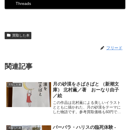
Threads
買取した本
フリード
関連記事
月の砂漠をさばさばと （新潮文
買取した本
庫） 北村薫／著 おーなり由子
／絵
この作品は北村薫による美しいイラスト
とともに描かれた、月の砂漠をテーマに
した物語です。参考買取価格も60円で、
市場動向により変動します。
バーバラ・ハリスの臨死体験 -
買取した本