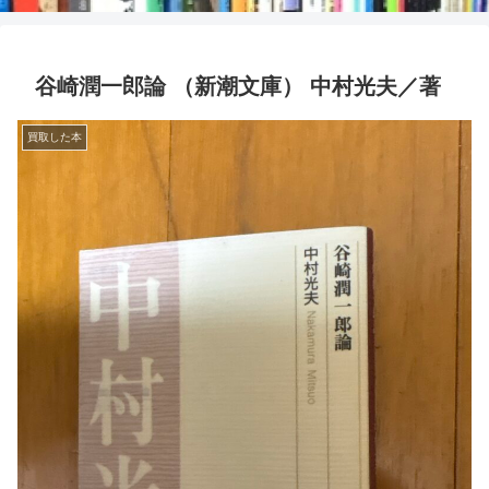
谷崎潤一郎論 （新潮文庫） 中村光夫／著
買取した本