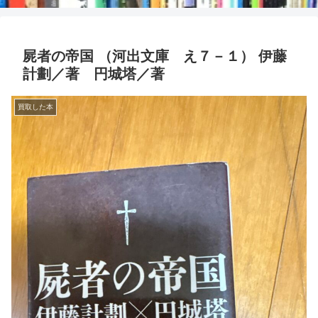
屍者の帝国 （河出文庫 え７－１） 伊藤
計劃／著 円城塔／著
買取した本