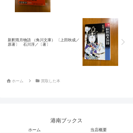
新釈雨月物語 （角川文庫） 〔上田秋成／
原著〕 石川淳／〔著〕
ホーム
買取した本
港南ブックス
ホーム
当店概要