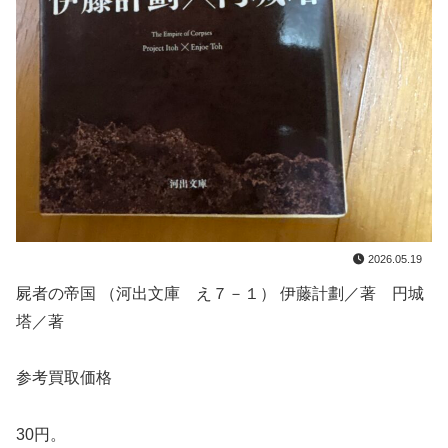
2026.05.19
屍者の帝国 （河出文庫 え７－１） 伊藤計劃／著 円城
塔／著
参考買取価格
30円。