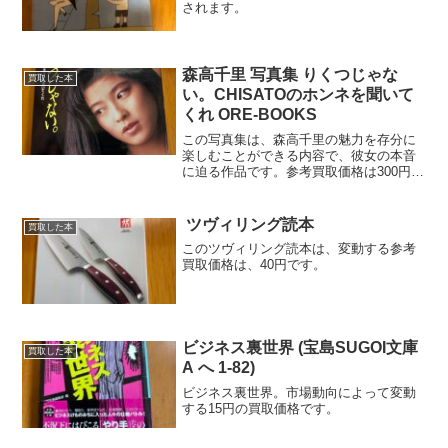
されます。
森高千里 写真集 りくつじゃな
買取した本
い。CHISATOのホンネを聞いて
くれ ORE-BOOKS
この写真集は、森高千里の魅力を存分に
楽しむことができる内容で、彼女の本音
に迫る作品です。参考買取価格は300円
で、市場動向により変動します。
ツヴィリング読本
買取した本
このツヴィリング読本は、変動する参考
買取価格は、40円です。
ビジネス裏世界 (宝島SUGOI文庫
買取した本
A へ 1-82)
ビジネス裏世界。市場動向によって変動
する15円の買取価格です。