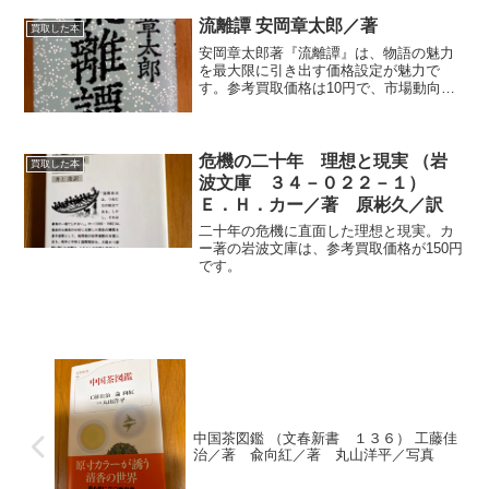
流離譚 安岡章太郎／著
買取した本
安岡章太郎著『流離譚』は、物語の魅力
を最大限に引き出す価格設定が魅力で
す。参考買取価格は10円で、市場動向に
応じて変動します。
危機の二十年 理想と現実 （岩
買取した本
波文庫 ３４－０２２－１）
Ｅ．Ｈ．カー／著 原彬久／訳
二十年の危機に直面した理想と現実。カ
ー著の岩波文庫は、参考買取価格が150円
です。
中国茶図鑑 （文春新書 １３６） 工藤佳
治／著 兪向紅／著 丸山洋平／写真