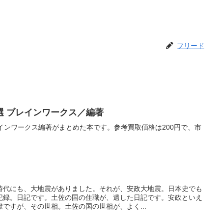
フリード
選 ブレインワークス／編著
インワークス編著がまとめた本です。参考買取価格は200円で、市
。
時代にも、大地震がありました。それが、安政大地震。日本史でも
記録。日記です。土佐の国の住職が、遺した日記です。安政といえ
ですが、その世相。土佐の国の世相が、よく...