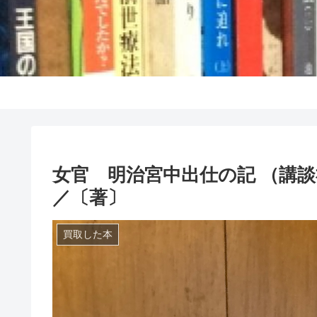
女官 明治宮中出仕の記 （講談
／〔著〕
買取した本