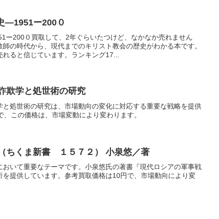
―1951ー200０
951ー200０買取して、2年ぐらいたつけど、なかなか売れません
教師の時代から、現代までのキリスト教会の歴史がわかる本です。
れると信じています。ランキング17...
 詐欺学と処世術の研究
学と処世術の研究は、市場動向の変化に対応する重要な戦略を提供
円で、この価格は、市場変動により変わります。
（ちくま新書 １５７２） 小泉悠／著
において重要なテーマです。小泉悠氏の著書『現代ロシアの軍事戦
析を提供しています。参考買取価格は10円で、市場動向により変