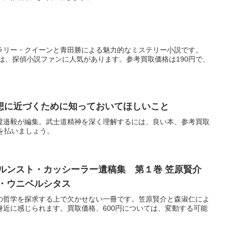
ラリー・クイーンと青田勝による魅力的なミステリー小説です。
品は、探偵小説ファンに人気があります。参考買取価格は190円で、
理想に近づくために知っておいてほしいこと
渡邉毅が編集。武士道精神を深く理解するには、良い本、参考買取
を払いましょう。
ルンスト・カッシーラー遺稿集 第１巻 笠原賢介
書・ウニベルシタス
の哲学を探求する上で欠かせない一冊です。笠原賢介と森淑仁によ
身近に感じられます。買取価格、600円については、変動する可能