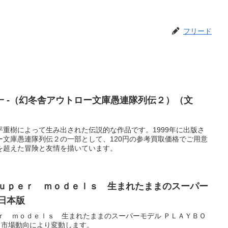
フリード
一 -（幻冬舎アウトロー文庫愚連隊列伝２）（文
重樹によって生み出された伝説的な作品です。1999年に出版さ
ー文庫愚連隊列伝２の一部として、120円の参考買取価格でご用意
を超えた冒険と友情を描いています。
ｓｕｐｅｒ ｍｏｄｅｌｓ 生まれたままのスーパー
日本版
ｒ ｍｏｄｅｌｓ 生まれたままのスーパーモデル ＰＬＡＹＢＯ
。市場動向により変動します。