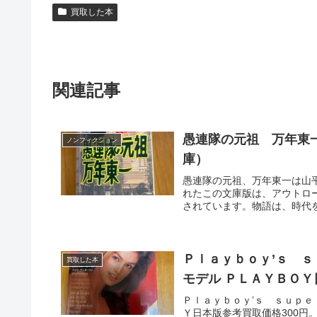
買取した本
関連記事
愚連隊の元祖 万年東
ノンフィクション
庫）
愚連隊の元祖、万年東一は山平
れたこの文庫版は、アウトロ
されています。物語は、時代
Ｐｌａｙｂｏｙ’ｓ 
買取した本
モデル ＰＬＡＹＢＯＹ
Ｐｌａｙｂｏｙ’ｓ ｓｕｐｅ
Ｙ日本版参考買取価格300円