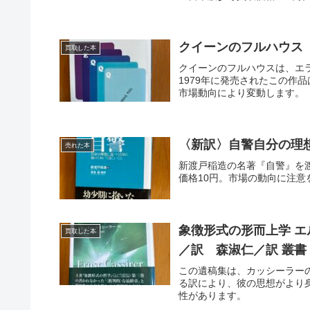
クイーンのフルハウス
買取した本
クイーンのフルハウスは、エ
1979年に発売されたこの作
市場動向により変動します。
〈新訳〉自警自分の
売れた本
新渡戸稲造の名著『自警』を
価格10円。市場の動向に注意
象徴形式の形而上学 エ
買取した本
／訳 森淑仁／訳 叢
この遺稿集は、カッシーラー
る訳により、彼の思想がより
性があります。