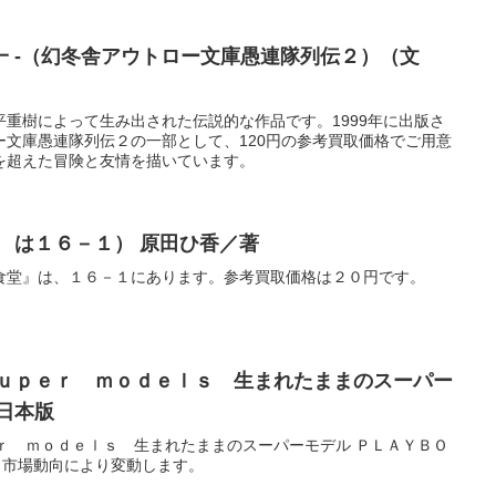
一 -（幻冬舎アウトロー文庫愚連隊列伝２）（文
重樹によって生み出された伝説的な作品です。1999年に出版さ
ー文庫愚連隊列伝２の一部として、120円の参考買取価格でご用意
を超えた冒険と友情を描いています。
 は１６－１） 原田ひ香／著
食堂』は、１６－１にあります。参考買取価格は２０円です。
ｓｕｐｅｒ ｍｏｄｅｌｓ 生まれたままのスーパー
日本版
ｒ ｍｏｄｅｌｓ 生まれたままのスーパーモデル ＰＬＡＹＢＯ
。市場動向により変動します。