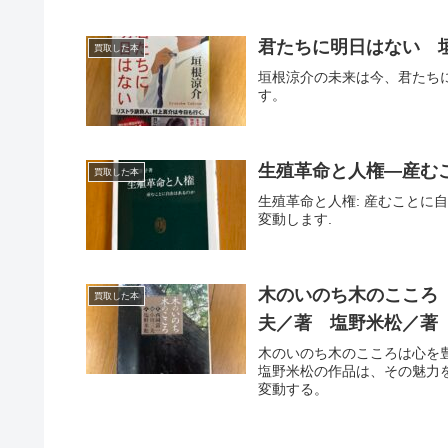
君たちに明日はない 
買取した本
垣根涼介の未来は今、君たち
す。
生殖革命と人権―産む
買取した本
生殖革命と人権: 産むことに
変動します.
木のいのち木のこころ 
買取した本
夫／著 塩野米松／著
木のいのち木のこころは心を
塩野米松の作品は、その魅力
変動する。