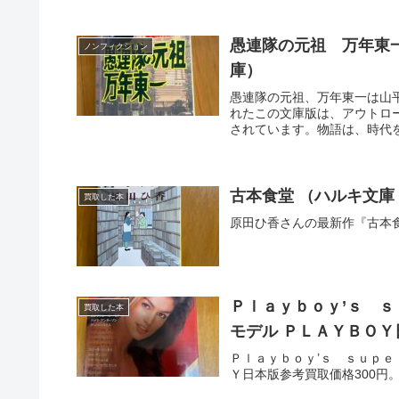
愚連隊の元祖 万年東
ノンフィクション
庫）
愚連隊の元祖、万年東一は山平
れたこの文庫版は、アウトロ
されています。物語は、時代
古本食堂 （ハルキ文庫
買取した本
原田ひ香さんの最新作『古本
Ｐｌａｙｂｏｙ’ｓ 
買取した本
モデル ＰＬＡＹＢＯＹ
Ｐｌａｙｂｏｙ’ｓ ｓｕｐｅ
Ｙ日本版参考買取価格300円