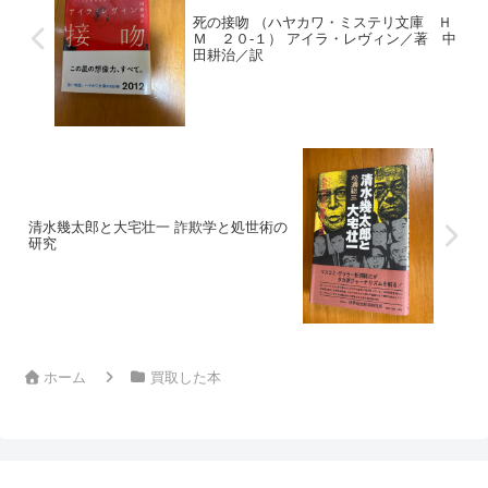
死の接吻 （ハヤカワ・ミステリ文庫 Ｈ
Ｍ ２０‐１） アイラ・レヴィン／著 中
田耕治／訳
清水幾太郎と大宅壮一 詐欺学と処世術の
研究
ホーム
買取した本