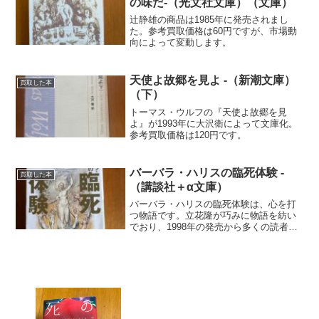
の味だ-（光文社文庫）（文庫）
辻静雄の商品は1985年に発売されまし
た。参考買取価格は60円ですが、市場動
向によって変動します。
天使よ故郷を見よ -（新潮文庫）
買取した本
（下）
トーマス・ウルフの『天使よ故郷を見
よ』が1993年に大沢衛によって文庫化。
参考買取価格は120円です。
バーバラ・ハリスの臨死体験 -
買取した本
（講談社＋α文庫）
バーバラ・ハリスの臨死体験は、心を打
つ物語です。立花隆が巧みに物語を紡い
でおり、1998年の発売から多くの読者を
魅了しています。参考買取価格は10円で
す。