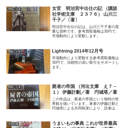
女官 明治宮中出仕の記 （講談
買取した本
社学術文庫 ２３７６） 山川三
千子／〔著〕
明治宮中出仕の記は、山川三千子著の貴
重な資料です。参考買取価格は30円で、
市場動向により変動します。
Lightning 2014年12月号
買取した本
市場動向により変動する参考買取価格は
30円で、信頼性の高い取引をサポートし
ます。
屍者の帝国 （河出文庫 え７－
買取した本
１） 伊藤計劃／著 円城塔／著
この作品は、屍者の帝国という独特の世
界観を描いています。著者の伊藤計劃と
円城塔による共同執筆により、読者はそ
の魅力に引き込まれることでしょう。参
考買取価格は30円で、市場動向により変
動します。
うまいもの事典 これが世界最高
売れた本