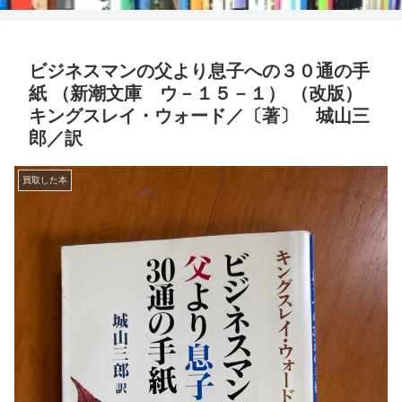
ビジネスマンの父より息子への３０通の手
紙 （新潮文庫 ウ－１５－１） （改版）
キングスレイ・ウォード／〔著〕 城山三
郎／訳
買取した本