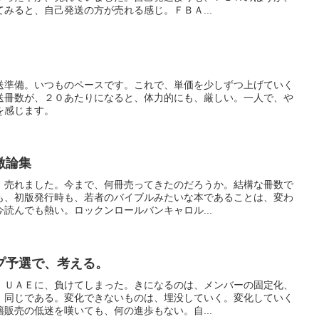
みると、自己発送の方が売れる感じ。ＦＢＡ...
送準備。いつものペースです。これで、単価を少しずつ上げていく
送冊数が、２０あたりになると、体力的にも、厳しい。一人で、や
を感じます。
激論集
」売れました。今まで、何冊売ってきたのだろうか。結構な冊数で
も、初版発行時も、若者のバイブルみたいな本であることは、変わ
読んでも熱い。ロックンロールバンキャロル...
プ予選で、考える。
。ＵＡＥに、負けてしまった。きになるのは、メンバーの固定化、
、同じである。変化できないものは、埋没していく。変化していく
販売の低迷を嘆いても、何の進歩もない。自...